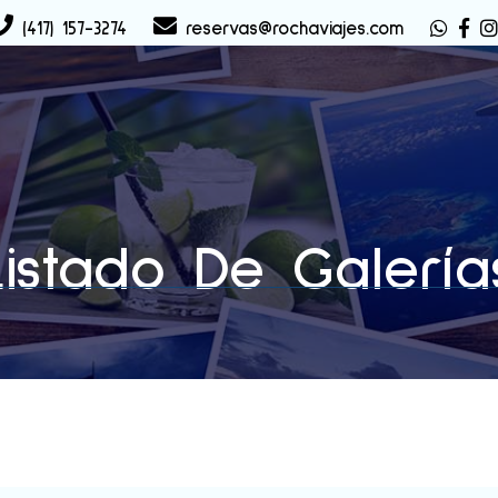
(417) 157-3274
reservas@rochaviajes.com
Listado De Galería