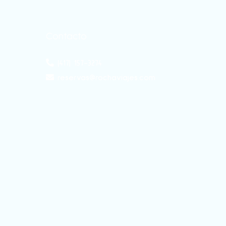
Contacto
(417) 157-3274
reservas@rochaviajes.com